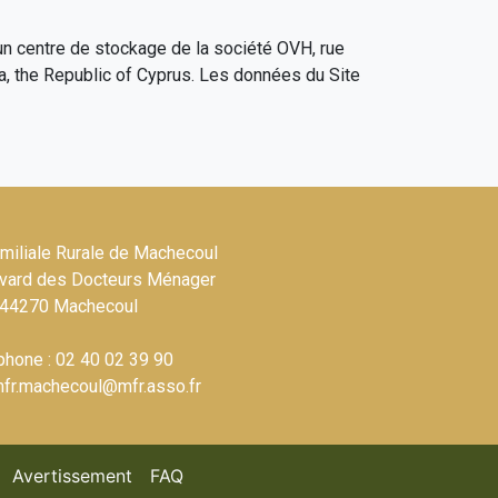
un centre de stockage de la société OVH, rue
, the Republic of Cyprus. Les données du Site
miliale Rurale de Machecoul
vard des Docteurs Ménager
44270 Machecoul
phone : 02 40 02 39 90
mfr.machecoul@mfr.asso.fr
(current)
(current)
(current)
Avertissement
FAQ