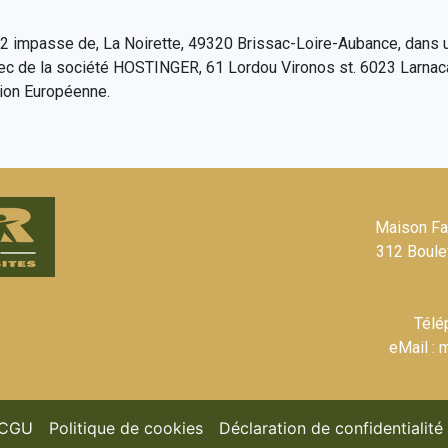
, 2 impasse de, La Noirette, 49320 Brissac-Loire-Aubance, dans 
vec de la société HOSTINGER, 61 Lordou Vironos st. 6023 Larnaca
ion Européenne.
Maison Fa
312 Boule
Télé
eMail : 
urrent)
(current)
(current)
CGU
Politique de cookies
Déclaration de confidentialité